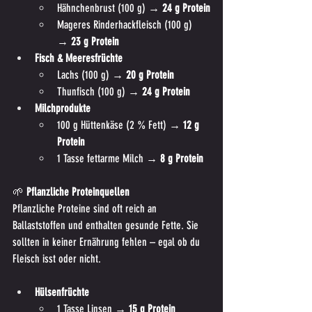
Hähnchenbrust (100 g) → 
24 g Protein
Mageres Rinderhackfleisch (100 g) 
→ 
23 g Protein
Fisch & Meeresfrüchte
Lachs (100 g) → 
20 g Protein
Thunfisch (100 g) → 
24 g Protein
Milchprodukte
100 g Hüttenkäse (2 % Fett) → 
12 g 
Protein
1 Tasse fettarme Milch → 
8 g Protein
🌱
 Pflanzliche Proteinquellen
Pflanzliche Proteine sind oft reich an 
Ballaststoffen und enthalten gesunde Fette. Sie 
sollten in keiner Ernährung fehlen – egal ob du 
Fleisch isst oder nicht.
Hülsenfrüchte
1 Tasse Linsen → 
15 g Protein