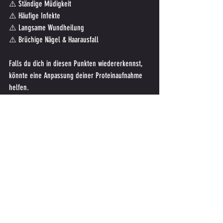
⚠️ Ständige Müdigkeit
⚠️ Häufige Infekte
⚠️ Langsame Wundheilung
⚠️ Brüchige Nägel & Haarausfall
Falls du dich in diesen Punkten wiedererkennst, 
könnte eine Anpassung deiner Proteinaufnahme 
helfen.
Fazit: Wie du deinen 
Proteinbedarf optimal deckst
Protein ist ein essenzieller Bestandteil einer 
gesunden Ernährung. Ob du abnehmen, Muskeln 
aufbauen oder einfach gesund bleiben möchtest 
– die richtige Menge und Auswahl an Protein ist 
entscheidend. Indem du auf eine ausgewogene 
Mischung aus tierischen und pflanzlichen Quellen 