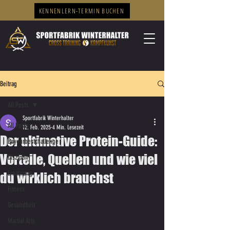
KENNENLERN-TERMIN BUCHEN
Beitrag
All Posts
Sportfabrik Winterhalter
All Posts
12. Feb. 2025
4 Min. Lesezeit
Der ultimative Protein-Guide:
Beyourbestchallenge
Vorteile, Quellen und wie viel
Disziplin
Ernährung
du wirklich brauchst
Fitness
Gesundheit
Martial Arts