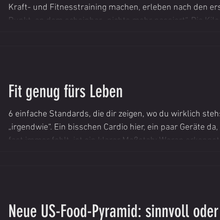
Kraft- und Fitnesstraining machen, erleben nach den er
Punkt, an dem scheinbar „nichts mehr passiert“. Die Kilo
die Muskelzuwächse sind überschaubar, und Motivation 
gerade wenn Job, Familie und Alltag bereits viel fordern.
persönliches Versagen – sie ist ein natür
Fit genug fürs Leben
6 einfache Standards, die dir zeigen, wo du wirklich ste
„irgendwie“. Ein bisschen Cardio hier, ein paar Geräte da
fast immer fehlt, ist ein klarer Maßstab: Woran erkennst d
für Wettkämpfe, sondern fürs Leben? Nicht für Medaillen
einen Alltag, der funktioniert: Treppen steigen ohne Sch
dass der Rücken meckert. Mi
Neue US-Food-Pyramid: sinnvoll oder