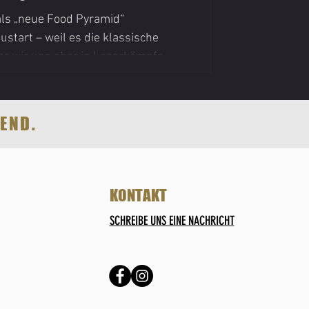
 als „neue Food Pyramid“
ustart – weil es die klassische
vor wir uns aber in Lagerkämpfe
stürzen, lohnt sich ein kurzer
erhaupt leisten? Was ist eine
END.
KONTAKT
SCHREIBE UNS EINE NACHRICHT