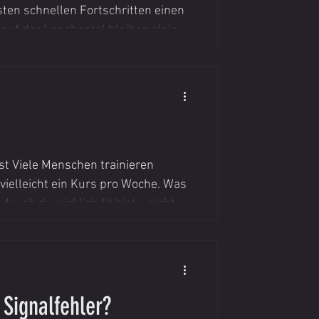
sten schnellen Fortschritten einen
 auf der Langhantel bleiben gleich,
und Zeitbudget leiden darunter –
 Aber: Stagnation ist kein
hst Viele Menschen trainieren
, vielleicht ein Kurs pro Woche. Was
u, ob du wirklich fit bist – nicht
. Nicht für Instagram. Sondern für
naufen. Einen Koffer tragen, ohne
 Signalfehler?