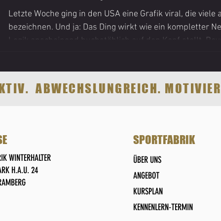
Letzte Woche ging in den USA eine Grafik viral, die viele
bezeichnen. Und ja: Das Ding wirkt wie ein kompletter Ne
Logik anscheinend buchstäblich auf den Kopf stellt. Be
(„endlich sagt’s mal jemand!“ vs. „was für ein Quatsch!“) 
Schritt zurück: Was soll so eine Ernährungspyramide üb
Ernährungspyramide (und warum gibt’s die überhaupt)
EKTIV. ABWECHSLUNGREICH. MOTIVIER
SE
SPORTFABRIK
IK WINTERHALTER
ÜBER UNS
RK H.A.U. 24
ANGEBOT
HRAMBERG
KURSPLAN
KENNENLERN-TERMIN