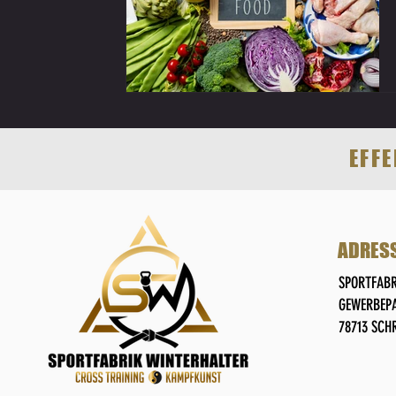
EFF
ADRES
SPORTFABR
GEWERBEPA
78713 SC