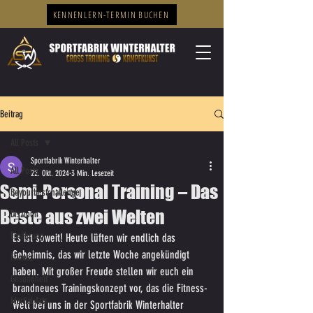
KENNENLERN-TERMIN BUCHEN
Beitrag
All Posts
Sportfabrik Winterhalter
All Posts
22. Okt. 2024
3 Min. Lesezeit
Semi-Personal Training – Das
Beyourbestchallenge
Beste aus zwei Welten
Disziplin
Ernährung
Es ist soweit! Heute lüften wir endlich das 
Geheimnis, das wir letzte Woche angekündigt 
Fitness
haben. Mit großer Freude stellen wir euch ein 
Gesundheit
brandneues Trainingskonzept vor, das die Fitness-
Martial Arts
Welt bei uns in der Sportfabrik Winterhalter 