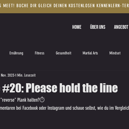
S MEET! BUCHE DIR GLEICH DEINEN KOSTENLOSEN KENNENLERN-TE
HOME
ÜBER UNS
ANGEBOT
Ernährung
Fitness
Gesundheit
Martial Arts
Mindset
. Nov. 2023
1 Min. Lesezeit
#20: Please hold the line
n "reverse" Plank halten?⏱
mentaren bei Facebook oder Instagram und schaue selbst, wie du im Vergleic