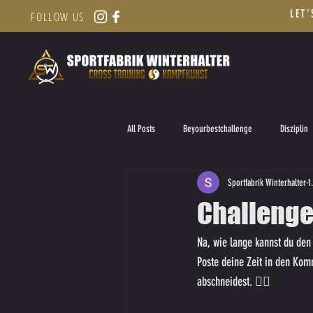
LET'
FOLLOW US
All Posts
Beyourbestchallenge
Disziplin
Sportfabrik Winterhalter
1
Challenge 
Na, wie lange kannst du de
Poste deine Zeit in den Kom
abschneidest. 👍🏼