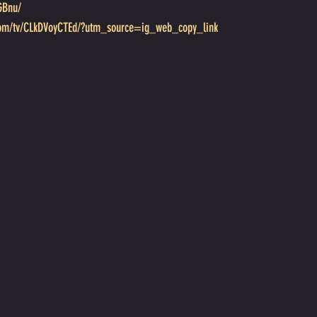
GBnu/
com/tv/CLkDVoyCTEd/?utm_source=ig_web_copy_link