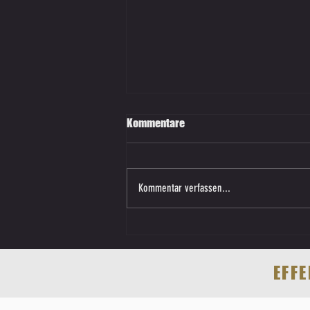
Kommentare
Kommentar verfassen...
Warum deine Kraft- und Fitness-
Fortschritte stocken
EFF