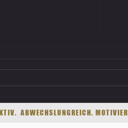
Fit genug fürs Leben
Neue 
oder 
EKTIV. ABWECHSLUNGREICH. MOTIVIER