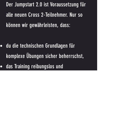
Der Jumpstart 2.0 ist Voraussetzung für
alle neuen Cross 2-Teilnehmer. Nur so
können wir gewährleisten, dass:
du die technischen Grundlagen für
komplexe Übungen sicher beherrschst,
das Training reibungslos und
verletzungsfrei abläuft,
und du das volle Potenzial aus jeder
Einheit herausholst.
Gerade bei fortgeschrittenen Übungen ist
Technik der Schlüssel für Fortschritt und