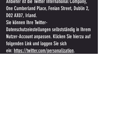
Anbieter ist die Twitter International Company,
One Cumberland Place, Fenian Street, Dublin 2,
D02 AX07, Irland.
Sie können Ihre Twitter-
Datenschutzeinstellungen selbstständig in Ihrem
Nutzer-Account anpassen. Klicken Sie hierzu auf
folgenden Link und loggen Sie sich
ein:
https://twitter.com/personalization
.
Die Datenübertragung in die USA wird auf die
Standardvertragsklauseln der EU-Kommission
gestützt. Details finden Sie
hier:
https://gdpr.twitter.com/en/controller-to-
controller-transfers.html
.
Details entnehmen Sie der Datenschutzerklärung
von Twitter:
https://twitter.com/de/privacy
.
Instagram
Wir verfügen über ein Profil bei Instagram.
Anbieter dieses Dienstes ist die Meta Platforms
Ireland Limited, 4 Grand Canal Square, Grand